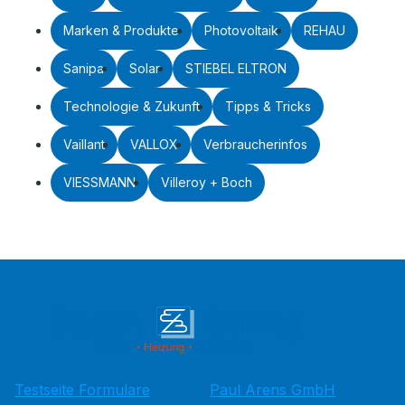
Marken & Produkte
Photovoltaik
REHAU
Sanipa
Solar
STIEBEL ELTRON
Technologie & Zukunft
Tipps & Tricks
Vaillant
VALLOX
Verbraucherinfos
VIESSMANN
Villeroy + Boch
Testseite Formulare
Paul Arens GmbH