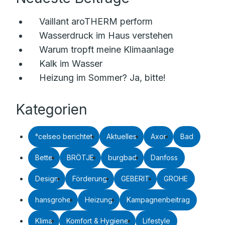
Vaillant aroTHERM perform
Wasserdruck im Haus verstehen
Warum tropft meine Klimaanlage
Kalk im Wasser
Heizung im Sommer? Ja, bitte!
Kategorien
°celseo berichtet
Aktuelles
Axor
Bad
Bette
BRÖTJE
burgbad
Danfoss
Design
Förderung
GEBERIT
GROHE
hansgrohe
Heizung
Kampagnenbeitrag
Klima
Komfort & Hygiene
Lifestyle