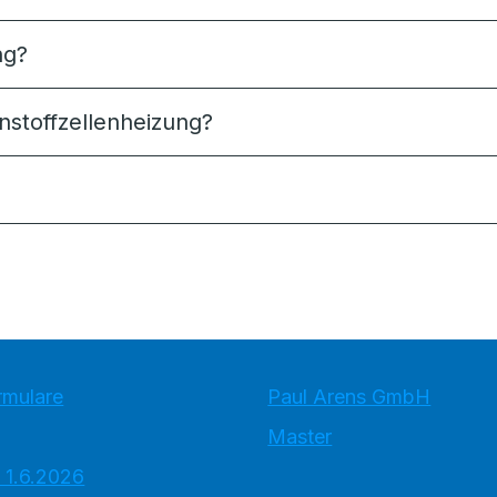
ng?
nstoffzellenheizung?
rmulare
Paul Arens GmbH
Master
 1.6.2026