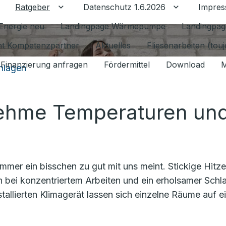
Ratgeber
Datenschutz 1.6.2026
Impre
Untermenü für Ratgeber umschalten
Untermenü f
Energie neu
Landingpage Wärmepumpe
Landingpag
ant Kompetenzpartner
Aktuelles
Fliesenarbeiten (tou
Finanzierung anfragen
Fördermittel
Download
M
nlagen
nehme Temperaturen un
mer ein bisschen zu gut mit uns meint. Stickige Hitz
bei konzentriertem Arbeiten und ein erholsamer Schlaf
tallierten Klimagerät lassen sich einzelne Räume auf e