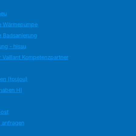
neu
e Wärmepumpe
 Badsanierung
ung - hissu
 Vaillant Kompetenzpartner
ten (toujou)
 haben HI
ost
g anfragen