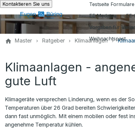
Kontaktieren Sie uns
Testseite Formulare
EE Medatsu
EE-
Vorgaben für Vaill
Weihnachtspost
Master
Ratgeber
Klimaanlagen
Klimaa
Klimaanlagen - ange
gute Luft
Klimageräte versprechen Linderung, wenn es der Som
Temperaturen über 26 Grad bereiten Schwierigkeiten 
dann fast unmöglich. Mit einem mobilen oder fest ins
angenehme Temperatur kühlen.