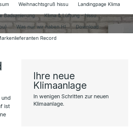
ssum
Weihnachtsgruß hissu
Landingpage Klima
ür Datenschutz 1.6.2026 umschalten
e Badsanierung
Klima & Lüftung - hissu
jou)
Was nur wir haben HI
Download
arkenlieferanten Record
d
Ihre neue
Klimaanlage
In wenigen Schritten zur neuen
e und
Klimaanlage.
 ist
ine