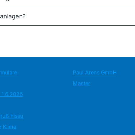
aanlagen?
rmulare
Paul Arens GmbH
Master
 1.6.2026
ruß hissu
 Klima