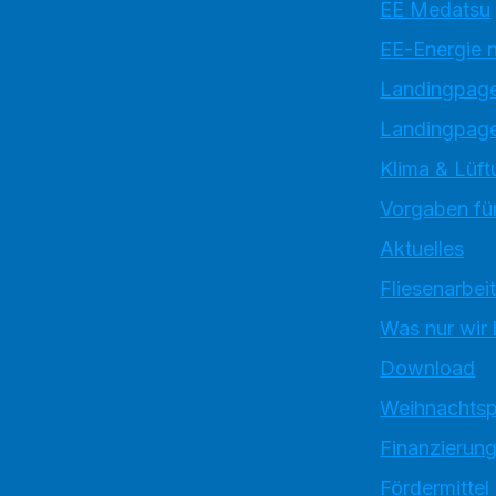
EE Medatsu
EE-Energie 
Landingpag
Landingpage
Klima & Lüft
Vorgaben für
Aktuelles
Fliesenarbei
Was nur wir
Download
Weihnachtsp
Finanzierun
Fördermittel