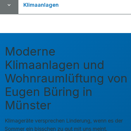
Klimaanlagen
Moderne
Klimaanlagen und
Wohnraumlüftung von
Eugen Büring in
Münster
Klimageräte versprechen Linderung, wenn es der
Sommer ein bisschen zu gut mit uns meint.