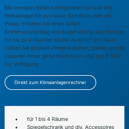
Mit wenigen Klicks konfigurieren Sie sich Ihre
Klimaanlage für zu Hause, fürs Büro oder die
Praxis. Erhalten Sie einen Sofort-
Kostenvoranschlag von Eugen Büring aus Münster
2
für bis zu 4 Räumen mit bis zu 40 m
pro Raum.
Sollten Sie größere Projekte planen, stehen unsere
Experten Ihnen gerne telefonisch oder per E-Mail
zur Verfügung.
Direkt zum Klimaanlagenrechner
für 1 bis 4 Räume
Spiegelschrank und div. Accessoires