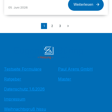
Weiterlesen
05. Juni 2026
1
2
3
Testseite Formulare
Paul Arens GmbH
Ratgeber
Master
Datenschutz 1.6.2026
Impressum
Weihnachtsgruß hissu