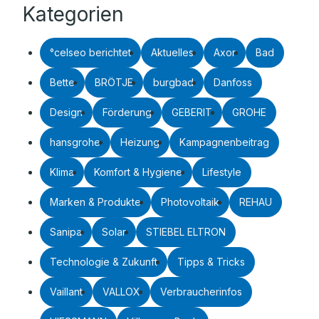
Kategorien
°celseo berichtet
Aktuelles
Axor
Bad
Bette
BRÖTJE
burgbad
Danfoss
Design
Förderung
GEBERIT
GROHE
hansgrohe
Heizung
Kampagnenbeitrag
Klima
Komfort & Hygiene
Lifestyle
Marken & Produkte
Photovoltaik
REHAU
Sanipa
Solar
STIEBEL ELTRON
Technologie & Zukunft
Tipps & Tricks
Vaillant
VALLOX
Verbraucherinfos