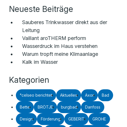
Neueste Beiträge
Sauberes Trinkwasser direkt aus der
Leitung
Vaillant aroTHERM perform
Wasserdruck im Haus verstehen
Warum tropft meine Klimaanlage
Kalk im Wasser
Kategorien
°celseo berichtet
Aktuelles
Axor
Bad
Bette
BRÖTJE
burgbad
Danfoss
Design
Förderung
GEBERIT
GROHE