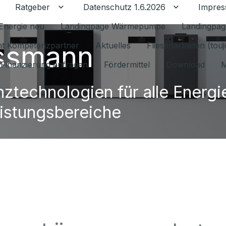
Ratgeber
Datenschutz 1.6.2026
Impre
Untermenü für Ratgeber umschalten
Untermenü f
Energie neu
Landingpage Wärmepumpe
Landingpag
ssmann
ant Kompetenzpartner
Aktuelles
Fliesenarbeiten (tou
Finanzierung anfragen
Fördermittel
Download
M
nztechnologien für alle Energi
istungsbereiche