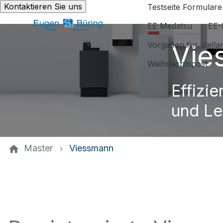
Kontaktieren Sie uns
Testseite Formulare
EE Medatsu
EE-
Vie
Vorgaben für Vaill
Weihnachtspost
Effizie
und Le
Master
Viessmann