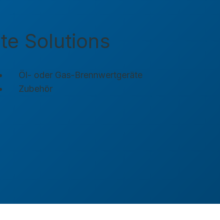
te Solutions
Öl- oder Gas-Brennwertgeräte
Zubehör