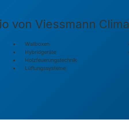
io von Viessmann Clima
Wallboxen
Hybridgeräte
Holzfeuerungstechnik
Lüftungssysteme