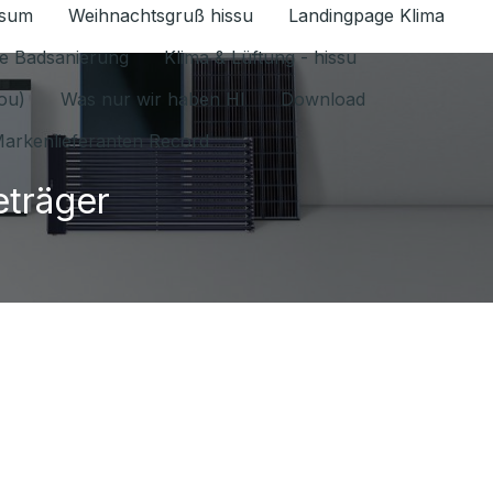
ssum
Weihnachtsgruß hissu
Landingpage Klima
ür Datenschutz 1.6.2026 umschalten
e Badsanierung
Klima & Lüftung - hissu
jou)
Was nur wir haben HI
Download
arkenlieferanten Record
eträger