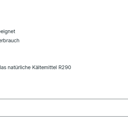
eeignet
erbrauch
s natürliche Kältemittel R290