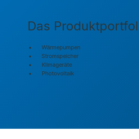
Das Produktportfol
Wärmepumpen
Stromspeicher
Klimageräte
Photovoltaik