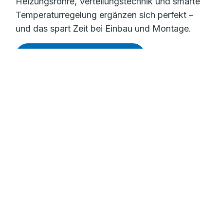
Heizungsrohre, Verteilungstechnik und smarte
Temperaturregelung ergänzen sich perfekt –
und das spart Zeit bei Einbau und Montage.
Mehr zur Flächenheizung
Sauberes Trinkwasser
mit dem RAUTITAN Trinkwassersystem
Gebäudeentwässerung
für Einfamilienhäuser und Großobjekte