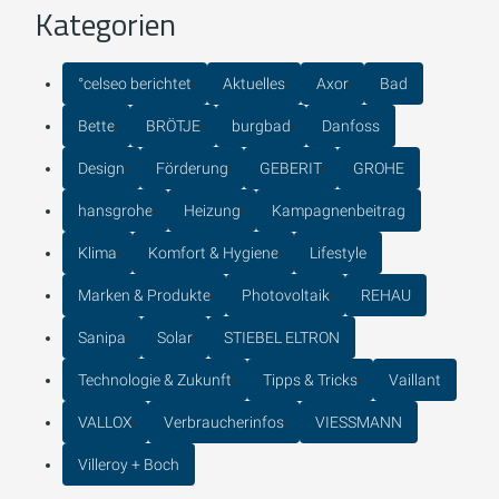
Kategorien
°celseo berichtet
Aktuelles
Axor
Bad
Bette
BRÖTJE
burgbad
Danfoss
Design
Förderung
GEBERIT
GROHE
hansgrohe
Heizung
Kampagnenbeitrag
Klima
Komfort & Hygiene
Lifestyle
Marken & Produkte
Photovoltaik
REHAU
Sanipa
Solar
STIEBEL ELTRON
Technologie & Zukunft
Tipps & Tricks
Vaillant
VALLOX
Verbraucherinfos
VIESSMANN
Villeroy + Boch