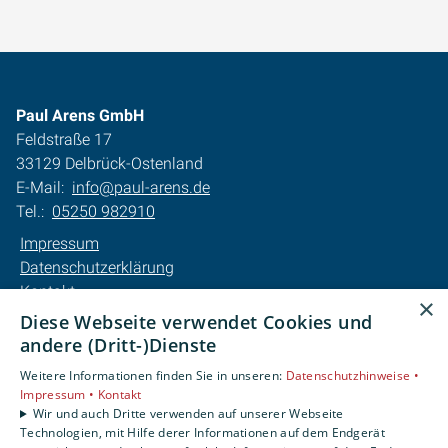
Paul Arens GmbH
Feldstraße 17
33129 Delbrück-Ostenland
E-Mail:
info@paul-arens.de
Tel.:
05250 982910
Impressum
Datenschutzerklärung
Kontakt
×
Barrierefreiheitserklärung
Diese Webseite verwendet Cookies und
andere (Dritt-)Dienste
Unsere Bereiche
Weitere Informationen finden Sie in unseren:
Datenschutzhinweise •
Privatkunden
Impressum •
Kontakt
Karriere
Wir und auch Dritte verwenden auf unserer Webseite
Technologien, mit Hilfe derer Informationen auf dem Endgerät
Unternehmen