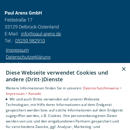
Paul Arens GmbH
Feldstraße 17
33129 Delbrück-Ostenland
E-Mail:
info@paul-arens.de
Tel.:
05250 982910
Impressum
Datenschutzerklärung
Kontakt
×
Barrierefreiheitserklärung
Diese Webseite verwendet Cookies und
andere (Dritt-)Dienste
Unsere Bereiche
Weitere Informationen finden Sie in unseren:
Datenschutzhinweise •
Privatkunden
Impressum •
Kontakt
Karriere
Wir und auch Dritte verwenden auf unserer Webseite
Technologien, mit Hilfe derer Informationen auf dem Endgerät
Unternehmen
gespeichert werden bzw. auf solche Informationen auf dem Endgerät
Kontakt
zugegriffen werden, z.B. Cookies. Ihre personenbezogenen Daten
werden von uns und den eingebundenen Partnern gespeichert und
für verschiedene Zwecke, ggf. Analyse-, Marketing- und