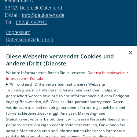
Feldstraße 17
33129 Delbrück-Ostenland
E-Mail:
info@paul-arens.de
Tel.:
05250 982910
Impressum
Datenschutzerklärung
Kontakt
×
Barrierefreiheitserklärung
Diese Webseite verwendet Cookies und
andere (Dritt-)Dienste
Unsere Bereiche
Weitere Informationen finden Sie in unseren:
Datenschutzhinweise •
Privatkunden
Impressum •
Kontakt
Karriere
Wir und auch Dritte verwenden auf unserer Webseite
Technologien, mit Hilfe derer Informationen auf dem Endgerät
Unternehmen
gespeichert werden bzw. auf solche Informationen auf dem Endgerät
Kontakt
zugegriffen werden, z.B. Cookies. Ihre personenbezogenen Daten
werden von uns und den eingebundenen Partnern gespeichert und
für verschiedene Zwecke, ggf. Analyse-, Marketing- und
Statistikzwecke verarbeitet, damit wir unseren Webseitenbesuchern
personalisierte Anzeigen oder Inhalte bereitstellen, Funktionen für
soziale Medien anbieten und Informationen über deren Interessen
und das Nutzerverhalten erhalten können. Cookies, die nicht