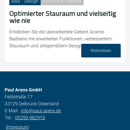
Bad
Design
Komfort & Hygiene
Optimierter Stauraum und vielseitig
wie nie
Entdecken Sie die überarbeitete Geberit Acanto
Badserie mit erweiterten Funktionen, verbessertem
Stauraum und zeitgemäßem Design.
Weiterlesen
10. September 2024
Paul Arens GmbH
Feldstraße 17
33129 Delbrück-Ostenland
E-Mail:
info@paul-arens.de
Tel.:
05250 982910
Impressum