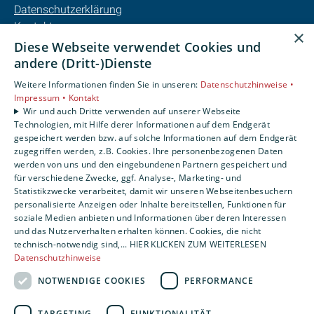
Datenschutzerklärung
Kontakt
×
Barrierefreiheitserklärung
Diese Webseite verwendet Cookies und
andere (Dritt-)Dienste
Unsere Bereiche
Weitere Informationen finden Sie in unseren:
Datenschutzhinweise •
Privatkunden
Impressum •
Kontakt
Karriere
Wir und auch Dritte verwenden auf unserer Webseite
Technologien, mit Hilfe derer Informationen auf dem Endgerät
Unternehmen
gespeichert werden bzw. auf solche Informationen auf dem Endgerät
Kontakt
zugegriffen werden, z.B. Cookies. Ihre personenbezogenen Daten
werden von uns und den eingebundenen Partnern gespeichert und
für verschiedene Zwecke, ggf. Analyse-, Marketing- und
Statistikzwecke verarbeitet, damit wir unseren Webseitenbesuchern
personalisierte Anzeigen oder Inhalte bereitstellen, Funktionen für
soziale Medien anbieten und Informationen über deren Interessen
und das Nutzerverhalten erhalten können. Cookies, die nicht
technisch-notwendig sind,... HIER KLICKEN ZUM WEITERLESEN
Datenschutzhinweise
NOTWENDIGE COOKIES
PERFORMANCE
TARGETING
FUNKTIONALITÄT