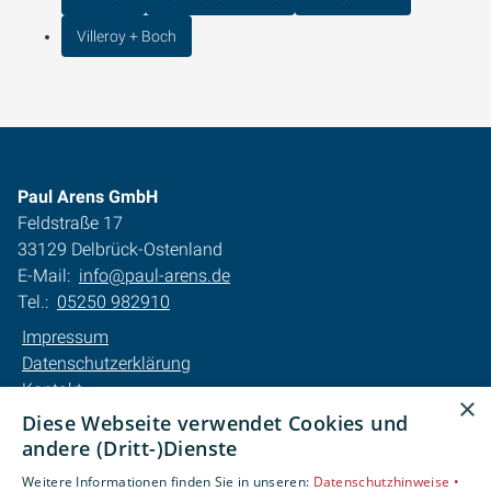
Villeroy + Boch
Paul Arens GmbH
Feldstraße 17
33129 Delbrück-Ostenland
E-Mail:
info@paul-arens.de
Tel.:
05250 982910
Impressum
Datenschutzerklärung
Kontakt
×
Barrierefreiheitserklärung
Diese Webseite verwendet Cookies und
andere (Dritt-)Dienste
Unsere Bereiche
Weitere Informationen finden Sie in unseren:
Datenschutzhinweise •