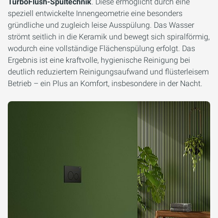
TurboFlush-Spültechnik
. Diese ermöglicht durch eine
speziell entwickelte Innengeometrie eine besonders
gründliche und zugleich leise Ausspülung. Das Wasser
strömt seitlich in die Keramik und bewegt sich spiralförmig,
wodurch eine vollständige Flächenspülung erfolgt. Das
Ergebnis ist eine kraftvolle, hygienische Reinigung bei
deutlich reduziertem Reinigungsaufwand und flüsterleisem
Betrieb – ein Plus an Komfort, insbesondere in der Nacht.