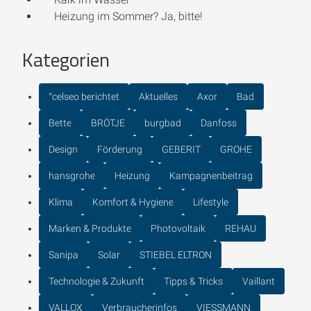
Heizung im Sommer? Ja, bitte!
Kategorien
°celseo berichtet
Aktuelles
Axor
Bad
Bette
BRÖTJE
burgbad
Danfoss
Design
Förderung
GEBERIT
GROHE
hansgrohe
Heizung
Kampagnenbeitrag
Klima
Komfort & Hygiene
Lifestyle
Marken & Produkte
Photovoltaik
REHAU
Sanipa
Solar
STIEBEL ELTRON
Technologie & Zukunft
Tipps & Tricks
Vaillant
VALLOX
Verbraucherinfos
VIESSMANN