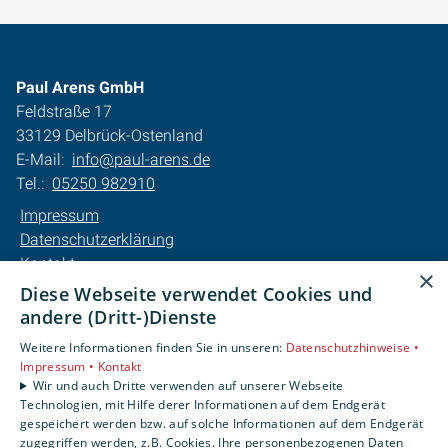
Paul Arens GmbH
Feldstraße 17
33129 Delbrück-Ostenland
E-Mail:
info@paul-arens.de
Tel.:
05250 982910
Impressum
Datenschutzerklärung
Kontakt
×
Barrierefreiheitserklärung
Diese Webseite verwendet Cookies und
andere (Dritt-)Dienste
Unsere Bereiche
Weitere Informationen finden Sie in unseren:
Datenschutzhinweise •
Privatkunden
Impressum •
Kontakt
Karriere
Wir und auch Dritte verwenden auf unserer Webseite
Technologien, mit Hilfe derer Informationen auf dem Endgerät
Unternehmen
gespeichert werden bzw. auf solche Informationen auf dem Endgerät
Kontakt
zugegriffen werden, z.B. Cookies. Ihre personenbezogenen Daten