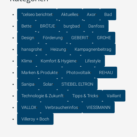
°celseo berichtet
Aktuelles
Axor
Bad
Bette
BRÖTJE
burgbad
Danfoss
Design
Förderung
GEBERIT
GROHE
hansgrohe
Heizung
Kampagnenbeitrag
Klima
Komfort & Hygiene
Lifestyle
Marken & Produkte
Photovoltaik
REHAU
Sanipa
Solar
STIEBEL ELTRON
Technologie & Zukunft
Tipps & Tricks
Vaillant
VALLOX
Verbraucherinfos
VIESSMANN
Villeroy + Boch