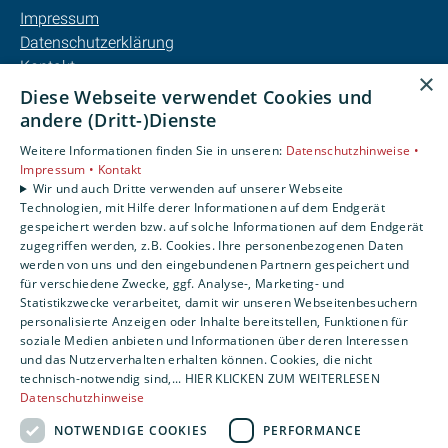
Impressum
Datenschutzerklärung
Kontakt
×
Barrierefreiheitserklärung
Diese Webseite verwendet Cookies und
andere (Dritt-)Dienste
Unsere Bereiche
Weitere Informationen finden Sie in unseren:
Datenschutzhinweise •
Privatkunden
Impressum •
Kontakt
Karriere
Wir und auch Dritte verwenden auf unserer Webseite
Technologien, mit Hilfe derer Informationen auf dem Endgerät
Unternehmen
gespeichert werden bzw. auf solche Informationen auf dem Endgerät
Kontakt
zugegriffen werden, z.B. Cookies. Ihre personenbezogenen Daten
werden von uns und den eingebundenen Partnern gespeichert und
für verschiedene Zwecke, ggf. Analyse-, Marketing- und
Statistikzwecke verarbeitet, damit wir unseren Webseitenbesuchern
personalisierte Anzeigen oder Inhalte bereitstellen, Funktionen für
soziale Medien anbieten und Informationen über deren Interessen
und das Nutzerverhalten erhalten können. Cookies, die nicht
technisch-notwendig sind,... HIER KLICKEN ZUM WEITERLESEN
Datenschutzhinweise
NOTWENDIGE COOKIES
PERFORMANCE