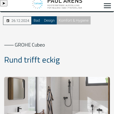
➤
Bad
Design
Komfort & Hygiene
26.12.2024
⸺ GROHE Cubeo
Rund trifft eckig