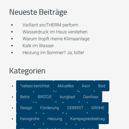
Neueste Beiträge
Vaillant aroTHERM perform
Wasserdruck im Haus verstehen
Warum tropft meine Klimaanlage
Kalk im Wasser
Heizung im Sommer? Ja, bitte!
Kategorien
°celseo berichtet
Aktuelles
Axor
Bad
Bette
BRÖTJE
burgbad
Danfoss
Design
Förderung
GEBERIT
GROHE
hansgrohe
Heizung
Kampagnenbeitrag