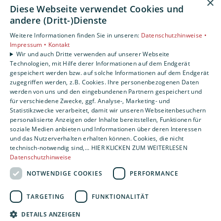
×
Barrierefreiheitserklärung
Diese Webseite verwendet Cookies und
andere (Dritt-)Dienste
Unsere Bereiche
Weitere Informationen finden Sie in unseren:
Datenschutzhinweise •
Privatkunden
Impressum •
Kontakt
Karriere
Wir und auch Dritte verwenden auf unserer Webseite
Technologien, mit Hilfe derer Informationen auf dem Endgerät
Unternehmen
gespeichert werden bzw. auf solche Informationen auf dem Endgerät
Kontakt
zugegriffen werden, z.B. Cookies. Ihre personenbezogenen Daten
werden von uns und den eingebundenen Partnern gespeichert und
für verschiedene Zwecke, ggf. Analyse-, Marketing- und
Statistikzwecke verarbeitet, damit wir unseren Webseitenbesuchern
personalisierte Anzeigen oder Inhalte bereitstellen, Funktionen für
soziale Medien anbieten und Informationen über deren Interessen
und das Nutzerverhalten erhalten können. Cookies, die nicht
technisch-notwendig sind,... HIER KLICKEN ZUM WEITERLESEN
Datenschutzhinweise
NOTWENDIGE COOKIES
PERFORMANCE
TARGETING
FUNKTIONALITÄT
DETAILS ANZEIGEN