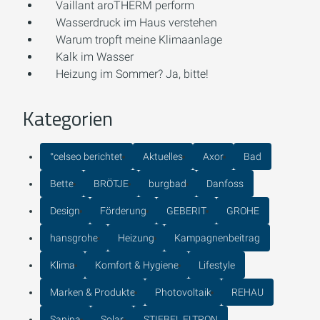
Vaillant aroTHERM perform
Wasserdruck im Haus verstehen
Warum tropft meine Klimaanlage
Kalk im Wasser
Heizung im Sommer? Ja, bitte!
Kategorien
°celseo berichtet
Aktuelles
Axor
Bad
Bette
BRÖTJE
burgbad
Danfoss
Design
Förderung
GEBERIT
GROHE
hansgrohe
Heizung
Kampagnenbeitrag
Klima
Komfort & Hygiene
Lifestyle
Marken & Produkte
Photovoltaik
REHAU
Sanipa
Solar
STIEBEL ELTRON