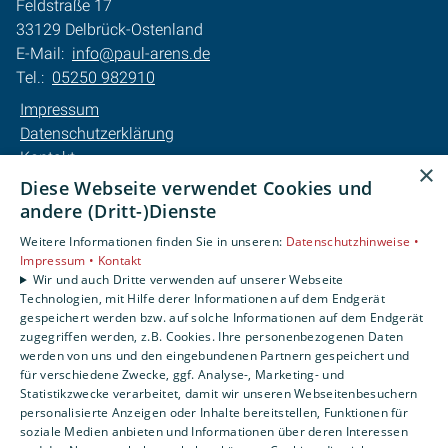
Feldstraße 17
33129 Delbrück-Ostenland
E-Mail:
info@paul-arens.de
Tel.:
05250 982910
Impressum
Datenschutzerklärung
Kontakt
×
Barrierefreiheitserklärung
Diese Webseite verwendet Cookies und
andere (Dritt-)Dienste
Unsere Bereiche
Weitere Informationen finden Sie in unseren:
Datenschutzhinweise •
Privatkunden
Impressum •
Kontakt
Karriere
Wir und auch Dritte verwenden auf unserer Webseite
Technologien, mit Hilfe derer Informationen auf dem Endgerät
Unternehmen
gespeichert werden bzw. auf solche Informationen auf dem Endgerät
Kontakt
zugegriffen werden, z.B. Cookies. Ihre personenbezogenen Daten
werden von uns und den eingebundenen Partnern gespeichert und
für verschiedene Zwecke, ggf. Analyse-, Marketing- und
Statistikzwecke verarbeitet, damit wir unseren Webseitenbesuchern
personalisierte Anzeigen oder Inhalte bereitstellen, Funktionen für
soziale Medien anbieten und Informationen über deren Interessen