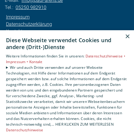
E-Mail:
info@paul-arens.de
Tel.:
05250 982910
Impressum
Datenschutzerklärung
Kontakt
×
Barrierefreiheitserklärung
Diese Webseite verwendet Cookies und
andere (Dritt-)Dienste
Unsere Bereiche
Weitere Informationen finden Sie in unseren:
Datenschutzhinweise •
Privatkunden
Impressum •
Kontakt
Karriere
Wir und auch Dritte verwenden auf unserer Webseite
Technologien, mit Hilfe derer Informationen auf dem Endgerät
Unternehmen
gespeichert werden bzw. auf solche Informationen auf dem Endgerät
Kontakt
zugegriffen werden, z.B. Cookies. Ihre personenbezogenen Daten
werden von uns und den eingebundenen Partnern gespeichert und
für verschiedene Zwecke, ggf. Analyse-, Marketing- und
Statistikzwecke verarbeitet, damit wir unseren Webseitenbesuchern
personalisierte Anzeigen oder Inhalte bereitstellen, Funktionen für
soziale Medien anbieten und Informationen über deren Interessen
und das Nutzerverhalten erhalten können. Cookies, die nicht
technisch-notwendig sind,... HIER KLICKEN ZUM WEITERLESEN
Datenschutzhinweise