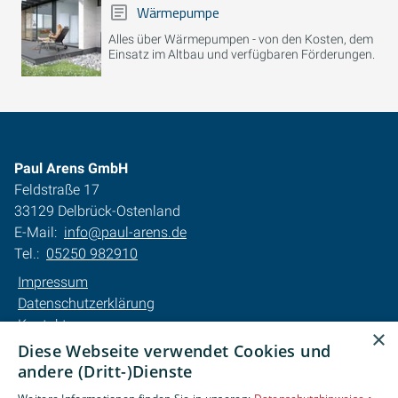
Wärmepumpe
Alles über Wärmepumpen - von den Kosten, dem
Einsatz im Altbau und verfügbaren Förderungen.
Paul Arens GmbH
Feldstraße 17
33129 Delbrück-Ostenland
E-Mail:
info@paul-arens.de
Tel.:
05250 982910
Impressum
Datenschutzerklärung
Kontakt
×
Barrierefreiheitserklärung
Diese Webseite verwendet Cookies und
andere (Dritt-)Dienste
Unsere Bereiche